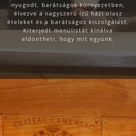
nyugodt, barátságos környezetben,
élvezve a nagyszerű ízű házi olasz
ételeket és a barátságos kiszolgálást.
Kiterjedt menülistát kínálva
eldöntheti, hogy mit együnk.