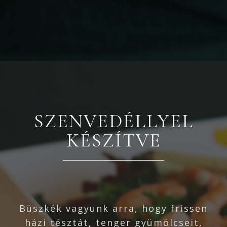
SZENVEDÉLLYEL
KÉSZÍTVE
Büszkék vagyunk arra, hogy frissen
házi tésztát, tenger gyümölcseit,