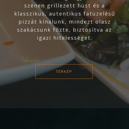
szénen grillezett húst és a
klasszikus, autentikus fatüzelésű
pizzát kínálunk, mindezt olasz
szakácsunk főzte, biztosítva az
igazi hitelességet.
TÉRKÉP