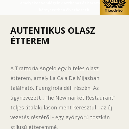
amelyeket vendégeink otthonos és barátságos
környezetben élvezhetnek.
Egy csipet Toszkána
AUTENTIKUS OLASZ
Ez egy olyan hely, ahol minden család és barát találkozhat
ÉTTEREM
egy nyugodt, barátságos környezetben, élvezve a
nagyszerű ízű házi olasz ételeket és a barátságos
kiszolgálást. Kiterjedt menülistát kínálva eldöntheti, hogy
mit együnk.
A Trattoria Angelo egy hiteles olasz
étterem, amely La Cala De Mijasban
található, Fuengirola déli részén. Az
úgynevezett „The Newmarket Restaurant”
teljes átalakuláson ment keresztül - az új
vezetés részéről - egy gyönyörű toszkán
stílusú étteremmé.