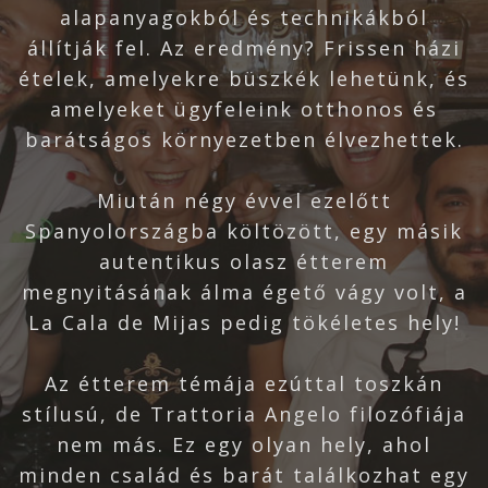
alapanyagokból és technikákból
állítják fel. Az eredmény? Frissen házi
ételek, amelyekre büszkék lehetünk, és
amelyeket ügyfeleink otthonos és
barátságos környezetben élvezhettek.
Miután négy évvel ezelőtt
Spanyolországba költözött, egy másik
autentikus olasz étterem
megnyitásának álma égető vágy volt, a
La Cala de Mijas pedig tökéletes hely!
Az étterem témája ezúttal toszkán
stílusú, de Trattoria Angelo filozófiája
nem más. Ez egy olyan hely, ahol
minden család és barát találkozhat egy